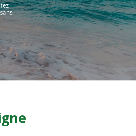
itez
 sans
igne