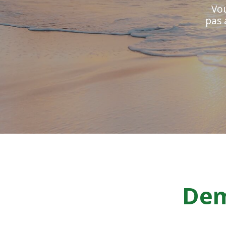
Vou
pas 
Dem